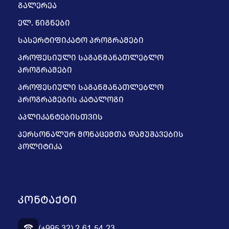
ᲒᲐᲚᲔᲠᲔᲐ
ᲔᲚ. ᲬᲘᲒᲜᲔᲑᲘ
ᲡᲐᲡᲔᲠᲢᲘᲤᲘᲙᲐᲢᲝ ᲞᲠᲝᲒᲠᲐᲛᲔᲑᲘ
ᲞᲠᲝᲤᲔᲡᲘᲣᲚᲘ ᲡᲐᲒᲐᲜᲛᲐᲜᲐᲗᲚᲔᲑᲚᲝ
ᲞᲠᲝᲒᲠᲐᲛᲔᲑᲘ
ᲞᲠᲝᲤᲔᲡᲘᲣᲚᲘ ᲡᲐᲒᲐᲜᲛᲐᲜᲐᲗᲚᲔᲑᲚᲝ
ᲞᲠᲝᲒᲠᲐᲛᲔᲑᲘᲡ ᲙᲐᲢᲐᲚᲝᲒᲘ
ᲐᲞᲚᲘᲙᲐᲜᲢᲔᲑᲘᲡᲗᲕᲘᲡ
ᲞᲔᲠᲡᲝᲜᲐᲚᲣᲠ ᲛᲝᲜᲐᲪᲔᲛᲗᲐ ᲓᲐᲛᲣᲨᲐᲕᲔᲑᲘᲡ
ᲞᲝᲚᲘᲢᲘᲙᲐ
ᲙᲝᲜᲢᲐᲥᲢᲘ
(+995 32) 2-61-54-23