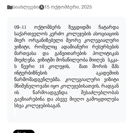
სიახლეები
15 ოქტომბერი, 2025
9
0
–11
ოქტომბერს
ზუგდიდში
ჩატარდა
საქართველოს
კერძო
კოლეჯების
ასოციაციის
მიერ
ორგანიზებული
მეორე
კოლეგიალური
ვიზიტი
,
რომელიც
ადამიანური
რესურსების
მართვასა
და
განვითარების
პოლიტიკას
მიეძღვნა
.
ვიზიტში მონაწილეობა მიიღეს
სკკა-
ს წევრი 18 კოლეჯის,
მათ შორის შპს
ინტერბიზნესის აკადემიის
წარმომადგენლებმა. კ
ოლეგიალური
ვიზიტი
მნიშვნელოვანი
იყო კოლეჯებისათვის
,
რადგან
ის
წარმოადგენდა
შესაძლებლობას
გაეზიარებინა
და
ასევე
მიეღო
გამოცდილება
სხვა
კოლეჯებისაგან
.