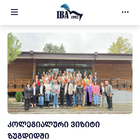
ᲙᲝᲚᲔᲒᲘᲐᲚᲣᲠᲘ ᲕᲘᲖᲘᲢᲘ
ᲖᲣᲒᲓᲘᲓᲨᲘ