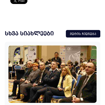
ᲡᲮᲕᲐ ᲡᲘᲐᲮᲚᲔᲔᲑᲘ
ᲛᲔᲢᲘᲡ ᲩᲕᲔᲜᲔᲑᲐ