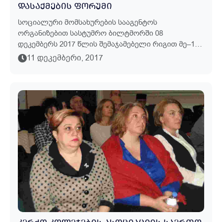
ᲓᲐᲡᲐᲥᲛᲔᲑᲘᲡ ᲤᲝᲠᲣᲛᲘ
Სოციალური Მომსახურების Სააგენტოს
Ორგანიზებით Სასტუმრო Ბილტმორში 08
Დეკემბერს 2017 Წლის Შემაჯამებელი Რიგით Მე–14
Დასაქმების Ფორუმი Ჩატარდა. Ფორუმს Დაესწრო
11 ᲓᲔᲙᲔᲛᲑᲔᲠᲘ, 2017
1200 Სამუშაოს Მაძიებელი. Წლის Შემაჯამებელ
Დასა...