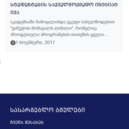
ᲡᲢᲣᲓᲔᲜᲢᲔᲑᲘᲡ ᲡᲐᲥᲕᲔᲚᲛᲝᲥᲛᲔᲓᲝ ᲘᲜᲘᲪᲘᲐᲢ
ᲘᲕᲐ
Აკადემიაში Ჩამოყალიბდა Ჯგუფი Სახელწოდებით
"ვაჩუქოთ Მომავალს Ღიმილი", Რომელიც
Პროფესიული Პროგრამების Თითქმის Ყველა
Სტუდენტს Აერთიანებს Და Მისი Საქმიანობა
1 ᲜᲝᲔᲛᲑᲔᲠᲘ, 2017
Საქველმოქმედო, Კულტურულ-Საგანმანათლებლო
Და Სპორ...
;
ᲡᲐᲡᲐᲠᲒᲔᲑᲚᲝ ᲑᲛᲣᲚᲔᲑᲘ
ᲩᲕᲔᲜᲡ ᲨᲔᲡᲐᲮᲔᲑ