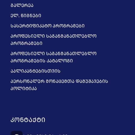
ᲒᲐᲚᲔᲠᲔᲐ
ᲔᲚ. ᲬᲘᲒᲜᲔᲑᲘ
ᲡᲐᲡᲔᲠᲢᲘᲤᲘᲙᲐᲢᲝ ᲞᲠᲝᲒᲠᲐᲛᲔᲑᲘ
ᲞᲠᲝᲤᲔᲡᲘᲣᲚᲘ ᲡᲐᲒᲐᲜᲛᲐᲜᲐᲗᲚᲔᲑᲚᲝ
ᲞᲠᲝᲒᲠᲐᲛᲔᲑᲘ
ᲞᲠᲝᲤᲔᲡᲘᲣᲚᲘ ᲡᲐᲒᲐᲜᲛᲐᲜᲐᲗᲚᲔᲑᲚᲝ
ᲞᲠᲝᲒᲠᲐᲛᲔᲑᲘᲡ ᲙᲐᲢᲐᲚᲝᲒᲘ
ᲐᲞᲚᲘᲙᲐᲜᲢᲔᲑᲘᲡᲗᲕᲘᲡ
ᲞᲔᲠᲡᲝᲜᲐᲚᲣᲠ ᲛᲝᲜᲐᲪᲔᲛᲗᲐ ᲓᲐᲛᲣᲨᲐᲕᲔᲑᲘᲡ
ᲞᲝᲚᲘᲢᲘᲙᲐ
ᲙᲝᲜᲢᲐᲥᲢᲘ