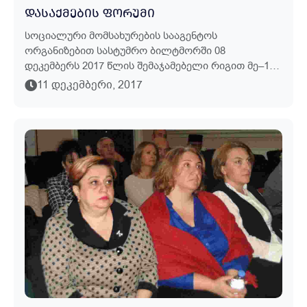
ᲓᲐᲡᲐᲥᲛᲔᲑᲘᲡ ᲤᲝᲠᲣᲛᲘ
Სოციალური Მომსახურების Სააგენტოს
Ორგანიზებით Სასტუმრო Ბილტმორში 08
Დეკემბერს 2017 Წლის Შემაჯამებელი Რიგით Მე–14
Დასაქმების Ფორუმი Ჩატარდა. Ფორუმს Დაესწრო
11 ᲓᲔᲙᲔᲛᲑᲔᲠᲘ, 2017
1200 Სამუშაოს Მაძიებელი. Წლის Შემაჯამებელ
Დასა...