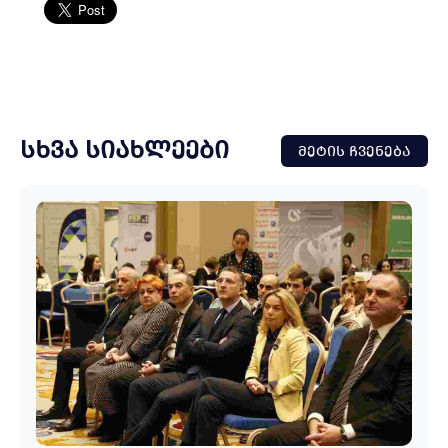
ᲡᲮᲕᲐ ᲡᲘᲐᲮᲚᲔᲔᲑᲘ
ᲛᲔᲢᲘᲡ ᲩᲕᲔᲜᲔᲑᲐ