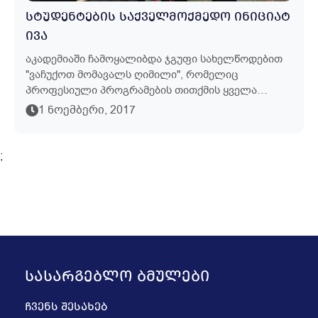
ᲡᲢᲣᲓᲔᲜᲢᲔᲑᲘᲡ ᲡᲐᲥᲕᲔᲚᲛᲝᲥᲛᲔᲓᲝ ᲘᲜᲘᲪᲘᲐᲢ
ᲘᲕᲐ
Აკადემიაში Ჩამოყალიბდა Ჯგუფი Სახელწოდებით
"ვაჩუქოთ Მომავალს Ღიმილი", Რომელიც
Პროფესიული Პროგრამების Თითქმის Ყველა
Სტუდენტს Აერთიანებს Და Მისი Საქმიანობა
1 ᲜᲝᲔᲛᲑᲔᲠᲘ, 2017
Საქველმოქმედო, Კულტურულ-Საგანმანათლებლო
Და Სპორ...
;
ᲡᲐᲡᲐᲠᲒᲔᲑᲚᲝ ᲑᲛᲣᲚᲔᲑᲘ
ᲩᲕᲔᲜᲡ ᲨᲔᲡᲐᲮᲔᲑ